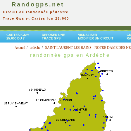
Randogps.net
Circuit de randonnée pédestre
Trace Gps et Cartes Ign 25:000
CARTES IGN®
DÉPOSER UNE
VISUALISER
CR
25:000 DU 7
TRACE GPS
MODIFIER UN CIRCUIT
R
Accueil
ardèche
SAINT-LAURENT LES BAINS - NOTRE DAME DES NE
randonnée gps en Ardèche