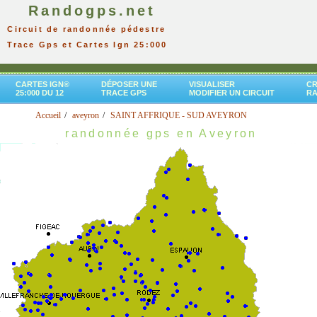
Randogps.net
Circuit de randonnée pédestre
Trace Gps et Cartes Ign 25:000
CARTES IGN®
DÉPOSER UNE
VISUALISER
CR
25:000 DU 12
TRACE GPS
MODIFIER UN CIRCUIT
R
Accueil
aveyron
SAINT AFFRIQUE - SUD AVEYRON
randonnée gps en Aveyron