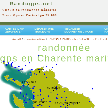
Randogps.net
Circuit de randonnée pédestre
Trace Gps et Cartes Ign 25:000
CARTES IGN®
DÉPOSER UNE
VISUALISER
CR
25:000 DU 17
TRACE GPS
MODIFIER UN CIRCUIT
R
Accueil
charente-maritime
ST-ROMAIN-DE-BENET - LA TOUR DE PIR
randonnée
gps en Charente mari