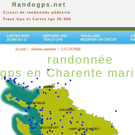
Randogps.net
Circuit de randonnée pédestre
Trace Gps et Cartes Ign 25:000
CARTES IGN®
DÉPOSER UNE
VISUALISER
CR
25:000 DU 17
TRACE GPS
MODIFIER UN CIRCUIT
R
Accueil
charente-maritime
LA COURBE
randonnée
gps en Charente mari