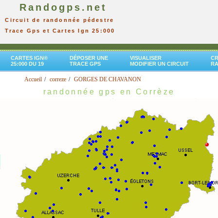
Randogps.net
Circuit de randonnée pédestre
Trace Gps et Cartes Ign 25:000
CARTES IGN®
DÉPOSER UNE
VISUALISER
CR
25:000 DU 19
TRACE GPS
MODIFIER UN CIRCUIT
R
Accueil
correze
GORGES DE CHAVANON
randonnée gps en Corrèze