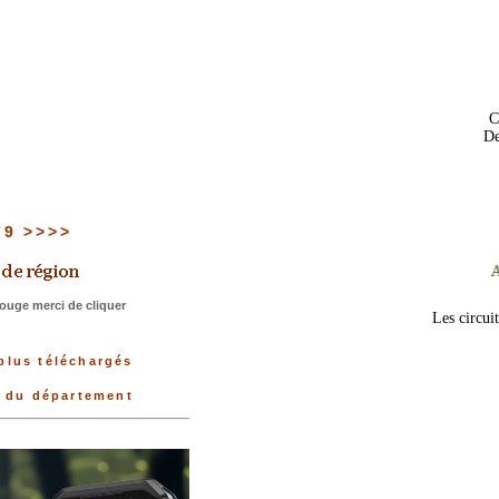
C
De
 79 >>>>
ouge merci de cliquer
Les circui
plus téléchargés
e du département