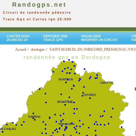
Randogps.net
Circuit de randonnée pédestre
Trace Gps et Cartes Ign 25:000
CARTES IGN®
DÉPOSER UNE
VISUALISER
CR
25:000 DU 24
TRACE GPS
MODIFIER UN CIRCUIT
R
Accueil
dordogne
SAINT-MARCEL-DU-PéRIGORD_PRESSIGNAC-VICQ 
randonnée gps en Dordogne