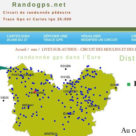
Randogps.net
Circuit de randonnée pédestre
Trace Gps et Cartes Ign 25:000
CARTES IGN®
DÉPOSER UNE
VISUALISER
CR
25:000 DU 27
TRACE GPS
MODIFIER UN CIRCUIT
R
Accueil
eure
LIVET-SUR-AUTHOU - CIRCUIT DES MOULINS ET DES 
Dist
randonnée gps dans l'Eure
Au cœ