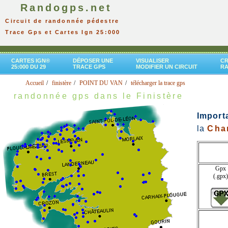
Randogps.net
Circuit de randonnée pédestre
Trace Gps et Cartes Ign 25:000
CARTES IGN®
DÉPOSER UNE
VISUALISER
CR
25:000 DU 29
TRACE GPS
MODIFIER UN CIRCUIT
R
Accueil
finistère
POINT DU VAN
télécharger la trace gps
randonnée gps dans le Finistère
Import
la
Char
Gpx
(.gpx)