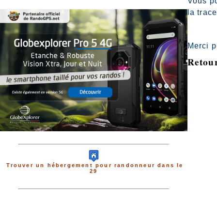
Vous po
la trac
Merci p
Retour
Trouver un hébergement pour randonneur dans le
29