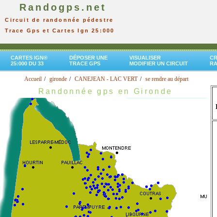
Randogps.net
Circuit de randonnée pédestre
Trace Gps et Cartes Ign 25:000
CARTES IGN®
DÉPOSER UNE
VISUALISER
CR
25:000 DU 33
TRACE GPS
MODIFIER UN CIRCUIT
R
Accueil
gironde
CANEJEAN - LAC VERT
se rendre au départ
Randonnée gps en Gironde