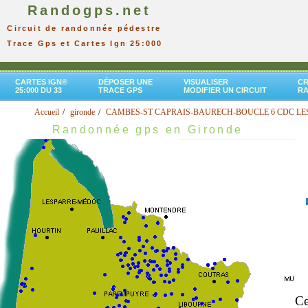
Randogps.net
Circuit de randonnée pédestre
Trace Gps et Cartes Ign 25:000
CARTES IGN®
DÉPOSER UNE
VISUALISER
CR
25:000 DU 33
TRACE GPS
MODIFIER UN CIRCUIT
R
Accueil
gironde
CAMBES-ST CAPRAIS-BAURECH-BOUCLE 6 CDC LES
Randonnée gps en Gironde
Ce