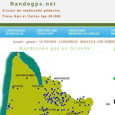
Randogps.net
Circuit de randonnée pédestre
Trace Gps et Cartes Ign 25:000
CARTES IGN®
DÉPOSER UNE
VISUALISER
CR
25:000 DU 33
TRACE GPS
MODIFIER UN CIRCUIT
R
Accueil
gironde
LE TOURNE - LANGOIRAN - BOUCLE 8 - CDC PORTE
Randonnée gps en Gironde