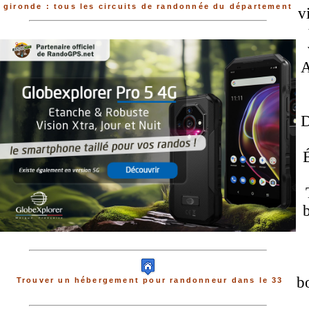
gironde : tous les circuits de randonnée du département
v
A
D
É
b
bo
Trouver un hébergement pour randonneur dans le 33