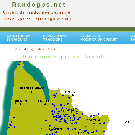
Randogps.net
Circuit de randonnée pédestre
Trace Gps et Cartes Ign 25:000
CARTES IGN®
DÉPOSER UNE
VISUALISER
CR
25:000 DU 33
TRACE GPS
MODIFIER UN CIRCUIT
R
Accueil
gironde
Rions
Randonnée gps en Gironde