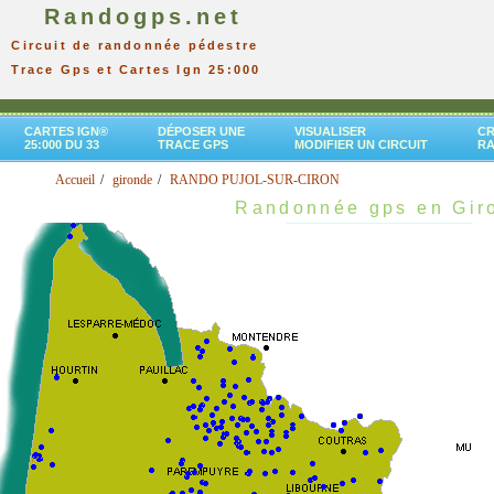
Randogps.net
Circuit de randonnée pédestre
Trace Gps et Cartes Ign 25:000
CARTES IGN®
DÉPOSER UNE
VISUALISER
CR
25:000 DU 33
TRACE GPS
MODIFIER UN CIRCUIT
R
Accueil
gironde
RANDO PUJOL-SUR-CIRON
Randonnée gps en Gir