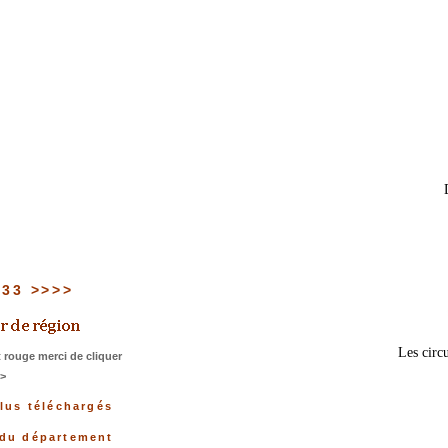
u 33 >>>>
Les circu
 rouge merci de cliquer
>>
plus téléchargés
 du département