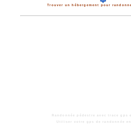
Trouver un hébergement pour randonne
Randonnée pédestre avec trace gps 
Utiliser votre gps de randonnée e