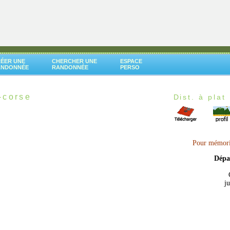
ÉER UNE
CHERCHER UNE
ESPACE
ANDONNÉE
RANDONNÉE
PERSO
-corse
Dist. à plat 
Pour mémoris
Dépa
j