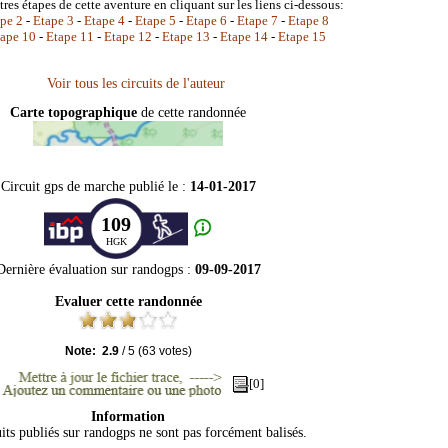
tres étapes de cette aventure en cliquant sur les liens ci-dessous:
pe 2
-
Etape 3
-
Etape 4
-
Etape 5
-
Etape 6
-
Etape 7
-
Etape 8
ape 10
-
Etape 11
-
Etape 12
-
Etape 13
-
Etape 14
-
Etape 15
Carte topographique
de cette randonnée
Circuit gps de marche publié le :
14-01-2017
109
HGK
Dernière évaluation sur
randogps
:
09-09-2017
Evaluer cette randonnée
Note:
2.9
/
5
(
63
votes)
[0]
Information
its publiés sur randogps ne sont pas forcément balisés.