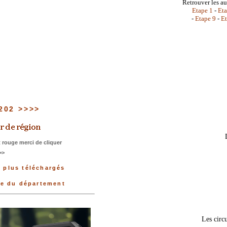
Retrouver les au
Etape 1
-
Eta
-
Etape 9
-
Et
 202 >>>>
 rouge merci de cliquer
>>
s plus téléchargés
ée du département
Les circu