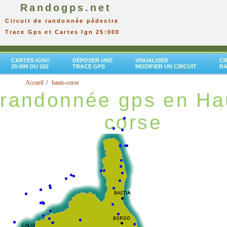
Randogps.net
Circuit de randonnée pédestre
Trace Gps et Cartes Ign 25:000
CARTES IGN®
DÉPOSER UNE
VISUALISER
CR
25:000 DU 202
TRACE GPS
MODIFIER UN CIRCUIT
R
Accueil
haute-corse
randonnée gps en Ha
corse