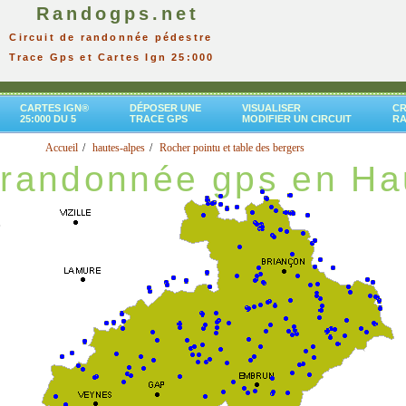
Randogps.net
Circuit de randonnée pédestre
Trace Gps et Cartes Ign 25:000
CARTES IGN®
DÉPOSER UNE
VISUALISER
CR
25:000 DU 5
TRACE GPS
MODIFIER UN CIRCUIT
R
Accueil
hautes-alpes
Rocher pointu et table des bergers
randonnée gps en Ha