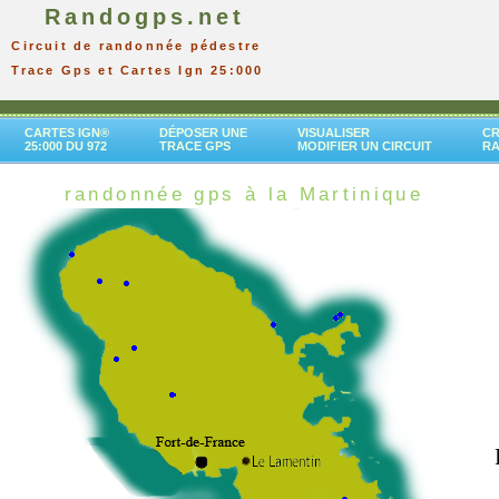
Randogps.net
Circuit de randonnée pédestre
Trace Gps et Cartes Ign 25:000
CARTES IGN®
DÉPOSER UNE
VISUALISER
CR
25:000 DU 972
TRACE GPS
MODIFIER UN CIRCUIT
R
randonnée gps à la Martinique