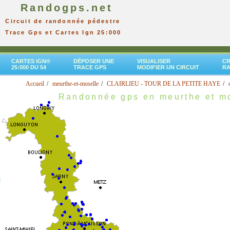
Randogps.net
Circuit de randonnée pédestre
Trace Gps et Cartes Ign 25:000
CARTES IGN®
DÉPOSER UNE
VISUALISER
CR
25:000 DU 54
TRACE GPS
MODIFIER UN CIRCUIT
R
Accueil
meurthe-et-moselle
CLAIRLIEU - TOUR DE LA PETITE HAYE
Randonnée gps en meurthe et m