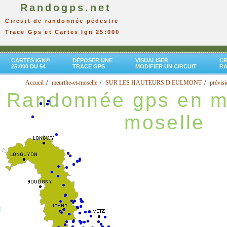
Randogps.net
Circuit de randonnée pédestre
Trace Gps et Cartes Ign 25:000
CARTES IGN®
DÉPOSER UNE
VISUALISER
CR
25:000 DU 54
TRACE GPS
MODIFIER UN CIRCUIT
R
Accueil
meurthe-et-moselle
SUR LES HAUTEURS D EULMONT
prévisi
Randonnée gps en m
moselle