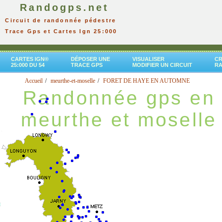
Randogps.net
Circuit de randonnée pédestre
Trace Gps et Cartes Ign 25:000
CARTES IGN®
DÉPOSER UNE
VISUALISER
CR
25:000 DU 54
TRACE GPS
MODIFIER UN CIRCUIT
R
Accueil
meurthe-et-moselle
FORET DE HAYE EN AUTOMNE
Randonnée gps en
meurthe et moselle