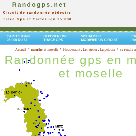
Randogps.net
Circuit de randonnée pédestre
Trace Gps et Cartes Ign 25:000
CARTES IGN®
DÉPOSER UNE
VISUALISER
CR
25:000 DU 54
TRACE GPS
MODIFIER UN CIRCUIT
R
Accueil
meurthe-et-moselle
Houdemont , Le ratelier , La pelouse
se rendre a
Randonnée gps en m
et moselle