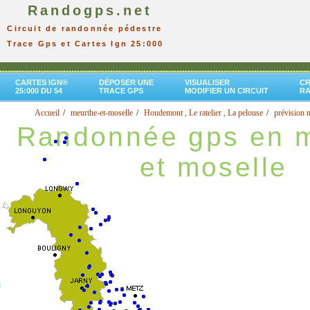
Randogps.net
Circuit de randonnée pédestre
Trace Gps et Cartes Ign 25:000
CARTES IGN®
DÉPOSER UNE
VISUALISER
CR
25:000 DU 54
TRACE GPS
MODIFIER UN CIRCUIT
R
Accueil
meurthe-et-moselle
Houdemont , Le ratelier , La pelouse
prévision 
Randonnée gps en 
et moselle