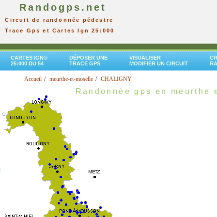
Randogps.net
Circuit de randonnée pédestre
Trace Gps et Cartes Ign 25:000
CARTES IGN®
DÉPOSER UNE
VISUALISER
CR
25:000 DU 54
TRACE GPS
MODIFIER UN CIRCUIT
R
Accueil
meurthe-et-moselle
CHALIGNY
Randonnée gps en meurthe e