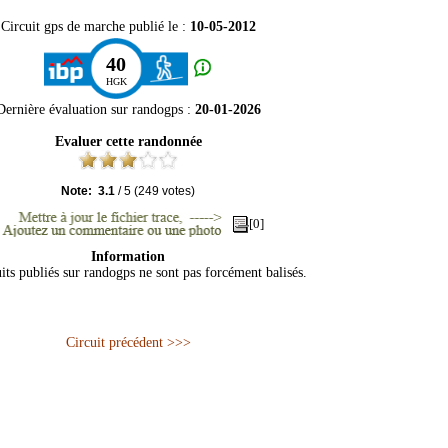
Circuit gps de marche publié le :
10-05-2012
40
HGK
Dernière évaluation sur
randogps
:
20-01-2026
Evaluer cette randonnée
Note:
3.1
/
5
(
249
votes)
[0]
Information
its publiés sur randogps ne sont pas forcément balisés.
Circuit précédent >>>