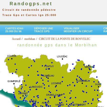
Randogps.net
Circuit de randonnée pédestre
Trace Gps et Cartes Ign 25:000
CARTES IGN®
DÉPOSER UNE
VISUALISER
CR
25:000 DU 56
TRACE GPS
MODIFIER UN CIRCUIT
R
Accueil
morbihan
CIRCUIT DE LA POINTE DE ROSVELEC
randonnée gps dans le Morbihan