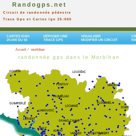
Randogps.net
Circuit de randonnée pédestre
Trace Gps et Cartes Ign 25:000
CARTES IGN®
DÉPOSER UNE
VISUALISER
CR
25:000 DU 56
TRACE GPS
MODIFIER UN CIRCUIT
R
Accueil
morbihan
randonnée gps dans le Morbihan