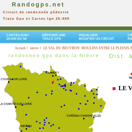
Randogps.net
Circuit de randonnée pédestre
Trace Gps et Cartes Ign 25:000
CARTES IGN®
DÉPOSER UNE
VISUALISER
CR
25:000 DU 58
TRACE GPS
MODIFIER UN CIRCUIT
R
Accueil
nievre
LE VAL DU BEUVRON: MOULINS ENTRE LE PLESSIS 
Dist. à
randonnée gps dans la Nièvre
LE V