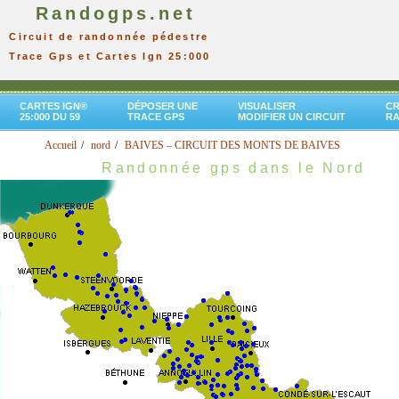
Randogps.net
Circuit de randonnée pédestre
Trace Gps et Cartes Ign 25:000
CARTES IGN®
DÉPOSER UNE
VISUALISER
CR
25:000 DU 59
TRACE GPS
MODIFIER UN CIRCUIT
R
Accueil
nord
BAIVES – CIRCUIT DES MONTS DE BAIVES
Randonnée gps dans le Nord