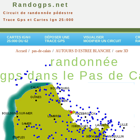
Randogps.net
Circuit de randonnée pédestre
Trace Gps et Cartes Ign 25:000
CARTES IGN®
DÉPOSER UNE
VISUALISER
CR
25:000 DU 62
TRACE GPS
MODIFIER UN CIRCUIT
R
Accueil
pas-de-calais
AUTOURS D ESTREE BLANCHE
carte 3D
randonnée
gps dans le Pas de C