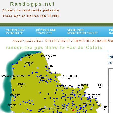
Randogps.net
Circuit de randonnée pédestre
Trace Gps et Cartes Ign 25:000
CARTES IGN®
DÉPOSER UNE
VISUALISER
CR
25:000 DU 62
TRACE GPS
MODIFIER UN CIRCUIT
R
Accueil
pas-de-calais
VILLERS-CHATEL - CHEMIN DE LA CHARBONN
randonnée gps dans le Pas de Calais
I
l