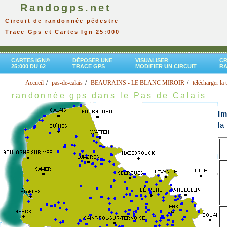
Randogps.net
Circuit de randonnée pédestre
Trace Gps et Cartes Ign 25:000
CARTES IGN®
DÉPOSER UNE
VISUALISER
CR
25:000 DU 62
TRACE GPS
MODIFIER UN CIRCUIT
R
Accueil
pas-de-calais
BEAURAINS - LE BLANC MIROIR
télécharger la 
randonnée gps dans le Pas de Calais
I
l