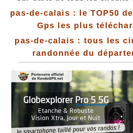
pas-de-calais : le TOP50 de
Gps les plus télécha
pas-de-calais : tous les ci
randonnée du départ