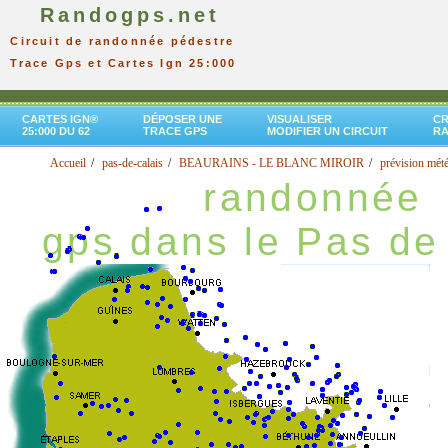
Randogps.net
Circuit de randonnée pédestre
Trace Gps et Cartes Ign 25:000
CARTES IGN®
DÉPOSER UNE
VISUALISER
CR
25:000 DU 62
TRACE GPS
MODIFIER UN CIRCUIT
R
Accueil
pas-de-calais
BEAURAINS - LE BLANC MIROIR
prévision mété
randonnée
gps dans le Pas de