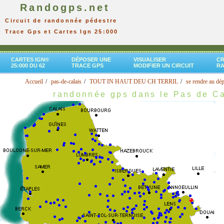
Randogps.net
Circuit de randonnée pédestre
Trace Gps et Cartes Ign 25:000
CARTES IGN®
DÉPOSER UNE
VISUALISER
CR
25:000 DU 62
TRACE GPS
MODIFIER UN CIRCUIT
R
Accueil
pas-de-calais
TOUT IN HAUT DEU CH TERRIL
se rendre au dép
randonnée gps dans le Pas de Ca