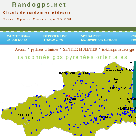
Randogps.net
Circuit de randonnée pédestre
Trace Gps et Cartes Ign 25:000
CARTES IGN®
DÉPOSER UNE
VISUALISER
CR
25:000 DU 66
TRACE GPS
MODIFIER UN CIRCUIT
R
Accueil
pyrénées orientales
SENTIER MULETIER
télécharger la trace gps
randonnée gps pyrénées orientales