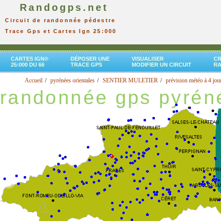
Randogps.net
Circuit de randonnée pédestre
Trace Gps et Cartes Ign 25:000
CARTES IGN®
DÉPOSER UNE
VISUALISER
CR
25:000 DU 66
TRACE GPS
MODIFIER UN CIRCUIT
R
Accueil
pyrénées orientales
SENTIER MULETIER
prévision météo à 4 jou
randonnée gps pyréné