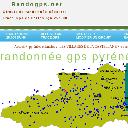
Randogps.net
Circuit de randonnée pédestre
Trace Gps et Cartes Ign 25:000
CARTES IGN®
DÉPOSER UNE
VISUALISER
CR
25:000 DU 66
TRACE GPS
MODIFIER UN CIRCUIT
R
Accueil
pyrénées orientales
LES VILLAGES DE LA CASTELLANE
se re
randonnée gps pyréné