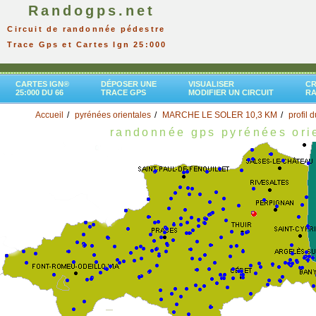
Randogps.net
Circuit de randonnée pédestre
Trace Gps et Cartes Ign 25:000
CARTES IGN®
DÉPOSER UNE
VISUALISER
CR
25:000 DU 66
TRACE GPS
MODIFIER UN CIRCUIT
R
Accueil
pyrénées orientales
MARCHE LE SOLER 10,3 KM
profil d
randonnée gps pyrénées ori