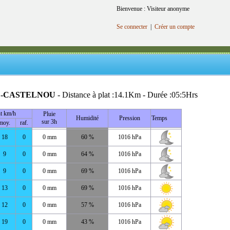
Bienvenue : Visiteur anonyme
Se connecter
|
Créer un compte
 -CASTELNOU
- Distance à plat :14.1Km - Durée :05:5Hrs
t km/h
Pluie
Humidité
Pression
Temps
sur 3h
moy.
raf.
18
0
0 mm
60 %
1016 hPa
9
0
0 mm
64 %
1016 hPa
9
0
0 mm
69 %
1016 hPa
13
0
0 mm
69 %
1016 hPa
12
0
0 mm
57 %
1016 hPa
19
0
0 mm
43 %
1016 hPa