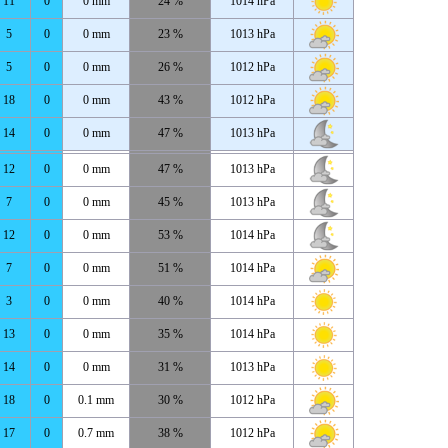
11
0
0 mm
24 %
1014 hPa
5
0
0 mm
23 %
1013 hPa
5
0
0 mm
26 %
1012 hPa
18
0
0 mm
43 %
1012 hPa
14
0
0 mm
47 %
1013 hPa
12
0
0 mm
47 %
1013 hPa
7
0
0 mm
45 %
1013 hPa
12
0
0 mm
53 %
1014 hPa
7
0
0 mm
51 %
1014 hPa
3
0
0 mm
40 %
1014 hPa
13
0
0 mm
35 %
1014 hPa
14
0
0 mm
31 %
1013 hPa
18
0
0.1 mm
30 %
1012 hPa
17
0
0.7 mm
38 %
1012 hPa