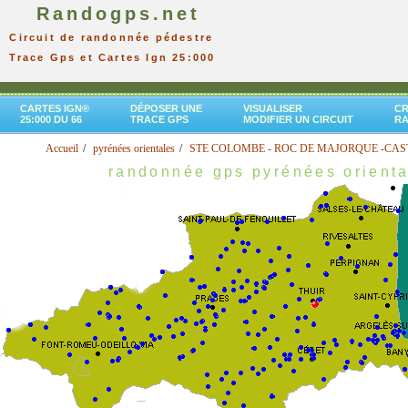
Randogps.net
Circuit de randonnée pédestre
Trace Gps et Cartes Ign 25:000
CARTES IGN®
DÉPOSER UNE
VISUALISER
CR
25:000 DU 66
TRACE GPS
MODIFIER UN CIRCUIT
R
Accueil
pyrénées orientales
STE COLOMBE - ROC DE MAJORQUE -CA
randonnée gps pyrénées orient