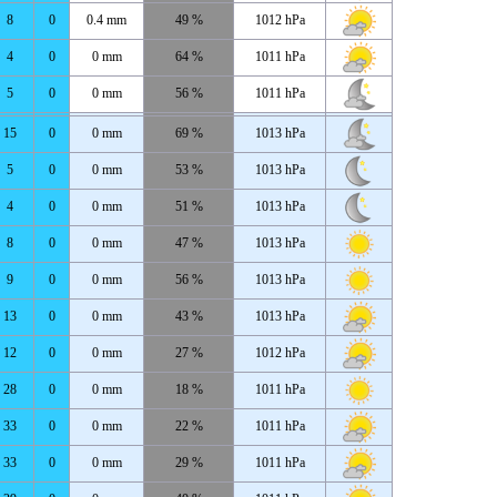
8
0
0.4 mm
49 %
1012 hPa
4
0
0 mm
64 %
1011 hPa
5
0
0 mm
56 %
1011 hPa
15
0
0 mm
69 %
1013 hPa
5
0
0 mm
53 %
1013 hPa
4
0
0 mm
51 %
1013 hPa
8
0
0 mm
47 %
1013 hPa
9
0
0 mm
56 %
1013 hPa
13
0
0 mm
43 %
1013 hPa
12
0
0 mm
27 %
1012 hPa
28
0
0 mm
18 %
1011 hPa
33
0
0 mm
22 %
1011 hPa
33
0
0 mm
29 %
1011 hPa