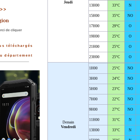
Jeudi
13H00
33°C
N
>>>
15H00
35°C
NO
17H00
29°C
O
ci de cliquer
19H00
25°C
O
lus téléchargés
21H00
25°C
O
du département
23H00
25°C
O
1H00
25°C
NO
3H00
24°C
NO
5H00
23°C
NO
7H00
22°C
NO
9H00
27°C
NO
11H00
31°C
N
Demain
Vendredi
13H00
33°C
N