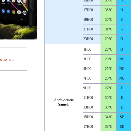
15H00
35°C
N
17H00
36°C
N
19H00
36°C
S
21H00
31°C
S
23H00
29°C
O
1H00
28°C
O
3H00
28°C
NO
 le 66
5H00
25°C
NO
7H00
25°C
NO
9H00
27°C
E
11H00
30°C
E
Après-demain
Samedi
13H00
33°C
E
15H00
34°C
SE
17H00
33°C
SE