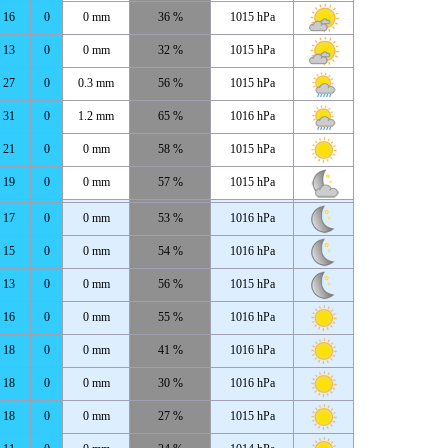
16
0
0 mm
36 %
1015 hPa
13
0
0 mm
32 %
1015 hPa
27
0
0.3 mm
56 %
1015 hPa
31
0
1.2 mm
65 %
1016 hPa
21
0
0 mm
58 %
1015 hPa
19
0
0 mm
57 %
1015 hPa
17
0
0 mm
53 %
1016 hPa
15
0
0 mm
54 %
1016 hPa
13
0
0 mm
56 %
1015 hPa
16
0
0 mm
55 %
1016 hPa
18
0
0 mm
41 %
1016 hPa
18
0
0 mm
30 %
1016 hPa
18
0
0 mm
27 %
1015 hPa