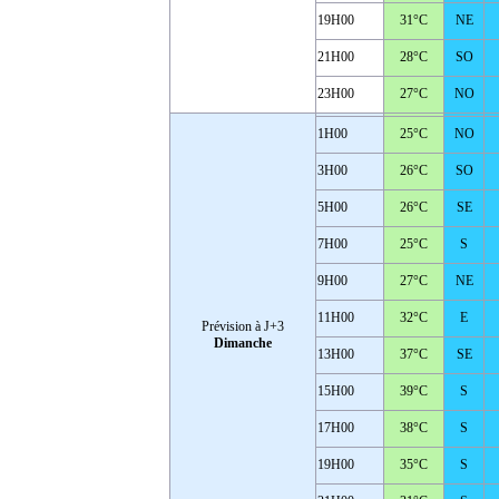
19H00
31°C
NE
21H00
28°C
SO
23H00
27°C
NO
1H00
25°C
NO
3H00
26°C
SO
5H00
26°C
SE
7H00
25°C
S
9H00
27°C
NE
11H00
32°C
E
Prévision à J+3
Dimanche
13H00
37°C
SE
15H00
39°C
S
17H00
38°C
S
19H00
35°C
S