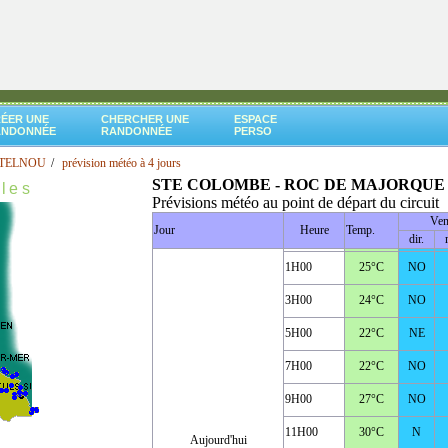
ÉER UNE
CHERCHER UNE
ESPACE
ANDONNÉE
RANDONNÉE
PERSO
STELNOU
prévision météo à 4 jours
STE COLOMBE - ROC DE MAJORQUE
ales
Prévisions météo au point de départ du circuit
Ven
Jour
Heure
Temp.
dir.
1H00
25°C
NO
3H00
24°C
NO
5H00
22°C
NE
7H00
22°C
NO
9H00
27°C
NO
11H00
30°C
N
Aujourd'hui