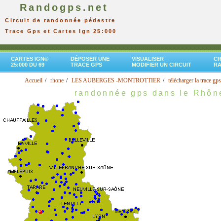
Randogps.net
Circuit de randonnée pédestre
Trace Gps et Cartes Ign 25:000
CARTES IGN®
DÉPOSER UNE
VISUALISER
CR
25:000 DU 69
TRACE GPS
MODIFIER UN CIRCUIT
R
Accueil
rhone
LES AUBERGES -MONTROTTIER
télécharger la trace gps
randonnée gps dans le Rhôn