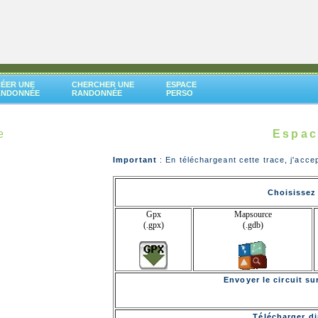
ÉER UNE
CHERCHER UNE
ESPACE
ANDONNÉE
RANDONNÉE
PERSO
e
Espac
Important
: En téléchargeant cette trace, j'acce
Choisissez 
Gpx
Mapsource
(.gpx)
(.gdb)
Envoyer le circuit s
Télécharger di