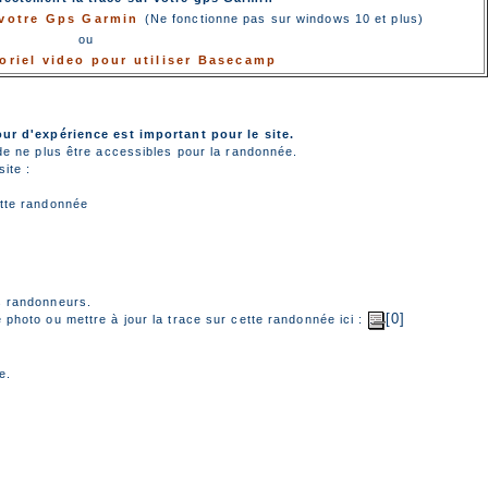
r votre Gps Garmin
(Ne fonctionne pas sur windows 10 et plus)
ou
toriel video pour utiliser Basecamp
our d'expérience est important pour le site.
de ne plus être accessibles pour la randonnée.
ite :
tte randonnée
s randonneurs.
[0]
photo ou mettre à jour la trace sur cette randonnée ici :
e.