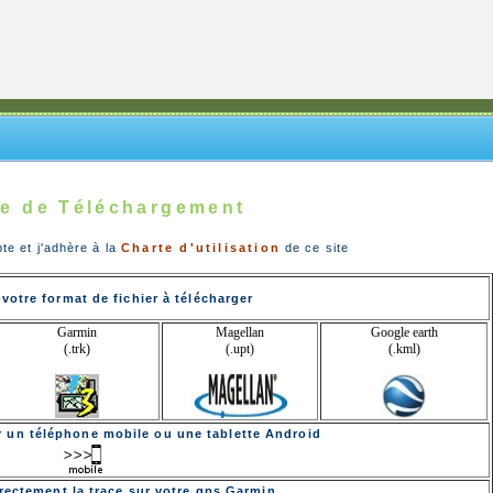
e de Téléchargement
pte et j'adhère à la
Charte d'utilisation
de ce site
votre format de fichier à télécharger
Garmin
Magellan
Google earth
(.trk)
(.upt)
(.kml)
ur un téléphone mobile ou une tablette Android
rectement la trace sur votre gps Garmin