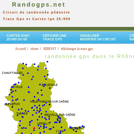
Randogps.net
Circuit de randonnée pédestre
Trace Gps et Cartes Ign 25:000
CARTES IGN®
DÉPOSER UNE
VISUALISER
CR
25:000 DU 69
TRACE GPS
MODIFIER UN CIRCUIT
R
Accueil
rhone
BIBOST
télécharger la trace gps
randonnée gps dans le Rhôn