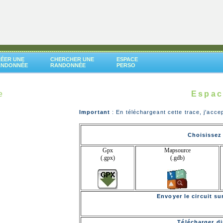
ÉER UNE
CHERCHER UNE
ESPACE
ANDONNÉE
RANDONNÉE
PERSO
e
Espac
Important
: En téléchargeant cette trace, j'acce
Choisissez 
Gpx
Mapsource
(.gpx)
(.gdb)
Envoyer le circuit s
Télécharger di