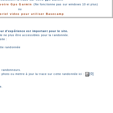
r votre Gps Garmin
(Ne fonctionne pas sur windows 10 et plus)
ou
toriel video pour utiliser Basecamp
our d'expérience est important pour le site.
de ne plus être accessibles pour la randonnée.
ite :
tte randonnée
s randonneurs.
[0]
photo ou mettre à jour la trace sur cette randonnée ici :
e.