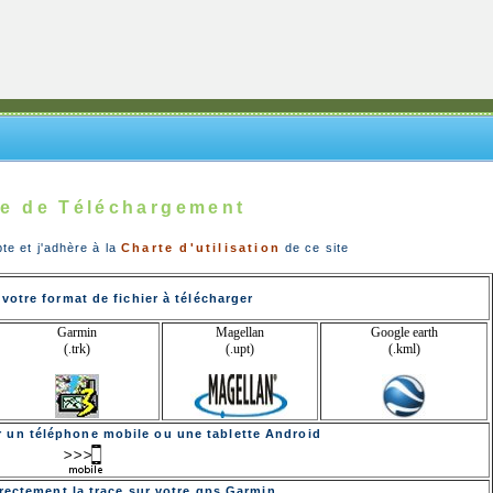
e de Téléchargement
pte et j'adhère à la
Charte d'utilisation
de ce site
votre format de fichier à télécharger
Garmin
Magellan
Google earth
(.trk)
(.upt)
(.kml)
ur un téléphone mobile ou une tablette Android
rectement la trace sur votre gps Garmin