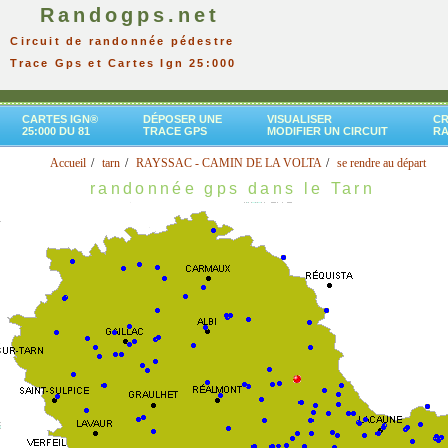
Randogps.net
Circuit de randonnée pédestre
Trace Gps et Cartes Ign 25:000
CARTES IGN®
DÉPOSER UNE
VISUALISER
CR
25:000 DU 81
TRACE GPS
MODIFIER UN CIRCUIT
R
Accueil
tarn
RAYSSAC - CAMIN DE LA VOLTA
se rendre au départ
randonnée gps dans le Tarn