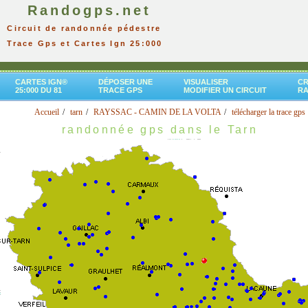
Randogps.net
Circuit de randonnée pédestre
Trace Gps et Cartes Ign 25:000
CARTES IGN®
DÉPOSER UNE
VISUALISER
CR
25:000 DU 81
TRACE GPS
MODIFIER UN CIRCUIT
R
Accueil
tarn
RAYSSAC - CAMIN DE LA VOLTA
télécharger la trace gps
randonnée gps dans le Tarn