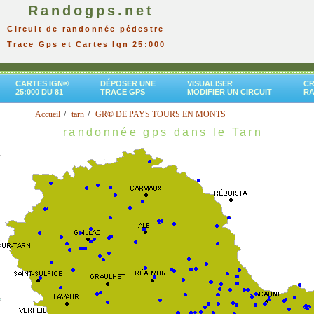
Randogps.net
Circuit de randonnée pédestre
Trace Gps et Cartes Ign 25:000
CARTES IGN®
DÉPOSER UNE
VISUALISER
CR
25:000 DU 81
TRACE GPS
MODIFIER UN CIRCUIT
R
Accueil
tarn
GR® DE PAYS TOURS EN MONTS
randonnée gps dans le Tarn