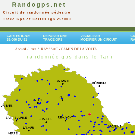
Randogps.net
Circuit de randonnée pédestre
Trace Gps et Cartes Ign 25:000
CARTES IGN®
DÉPOSER UNE
VISUALISER
CR
25:000 DU 81
TRACE GPS
MODIFIER UN CIRCUIT
R
Accueil
tarn
RAYSSAC - CAMIN DE LA VOLTA
randonnée gps dans le Tarn