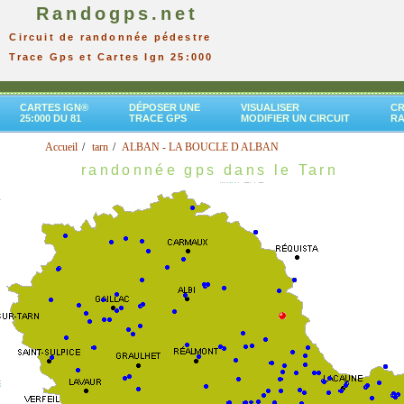
Randogps.net
Circuit de randonnée pédestre
Trace Gps et Cartes Ign 25:000
CARTES IGN®
DÉPOSER UNE
VISUALISER
CR
25:000 DU 81
TRACE GPS
MODIFIER UN CIRCUIT
R
Accueil
tarn
ALBAN - LA BOUCLE D ALBAN
randonnée gps dans le Tarn