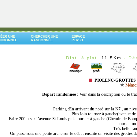
ÉER UNE
CHERCHER UNE
ESPACE
ANDONNÉE
RANDONNÉE
PERSO
Dist. à plat :
11.5Km
- Dén
PIOLENC-GROTTES 
Mémoris
Départ randonnée
: Voir dans la description ou le tra
Parking :En arrivant du nord sur la N7 , au niv
Plus loin tournez à gauche(avenue de 
Faire 200m sur l’avenue St Louis puis tourner à gauche (Chemin de Bouq
pour au moi
Très belle ran
On passe sous une petite arche sur le début ensuite on visite des grottes de