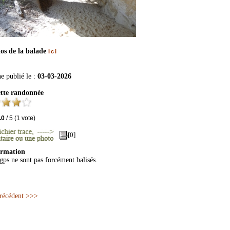
tos de la balade
Ici
e publié le :
03-03-2026
ette randonnée
.0
/
5
(
1
vote)
[0]
ormation
ogps ne sont pas forcément balisés.
précédent >>>