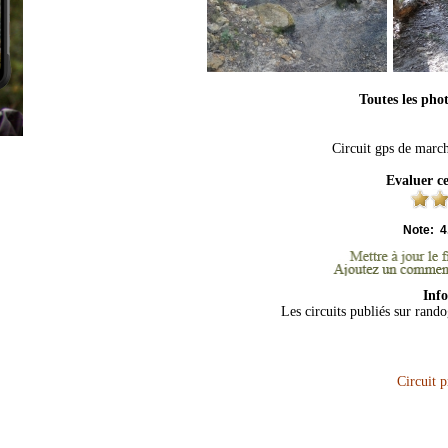
Toutes les pho
Circuit gps de march
Evaluer c
Note:
4
Inf
Les circuits publiés sur rand
Circuit 