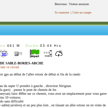
Bienvenue : Visiteur anonyme
Se connecter
|
Créer un compte
iv:
461 M
- Durée:
03:44 Hrs
[0]
DE SABLE-BORIES-ARCHE
er ce circuit
cer gps au début de l'aller-retour de début et fin de la rando
eau du super U prendre à gauche , direction Sérignan.
la gare)…passez le pont de chemin de fer.
ueyran) faire 400m sur ce chemin, vous avez un emplacement pour vous garer
ns 10 voitures.
do sans difficulté.
 sable(carrières) et un peu plus loin , en faisant un aller-retour on en visite de