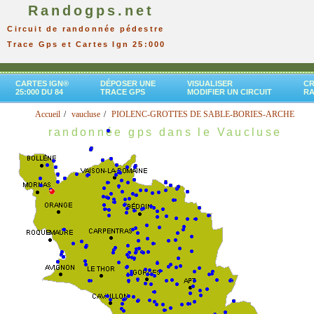
Randogps.net
Circuit de randonnée pédestre
Trace Gps et Cartes Ign 25:000
CARTES IGN®
DÉPOSER UNE
VISUALISER
CR
25:000 DU 84
TRACE GPS
MODIFIER UN CIRCUIT
R
Accueil
vaucluse
PIOLENC-GROTTES DE SABLE-BORIES-ARCHE
randonnée gps dans le Vaucluse