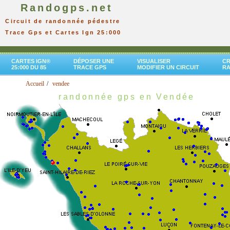
Randogps.net
Circuit de randonnée pédestre
Trace Gps et Cartes Ign 25:000
CARTES IGN®
DÉPOSER UNE
VISUALISER
CR
25:000 DU 85
TRACE GPS
MODIFIER UN CIRCUIT
R
Accueil
vendee
randonnée gps en Vendée