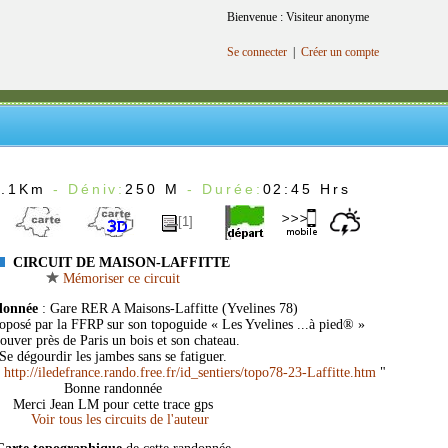
Bienvenue : Visiteur anonyme
Se connecter
|
Créer un compte
9.1Km
- Déniv:
250 M
- Durée:
02:45 Hrs
[1]
CIRCUIT DE MAISON-LAFFITTE
Mémoriser ce circuit
donnée
: Gare RER A Maisons-Laffitte (Yvelines 78)
proposé par la FFRP sur son topoguide « Les Yvelines ...à pied® »
ouver près de Paris un bois et son chateau.
Se dégourdir les jambes sans se fatiguer.
«
http://iledefrance.rando.free.fr/id_sentiers/topo78-23-Laffitte.htm
"
Bonne randonnée
Merci Jean LM pour cette trace gps