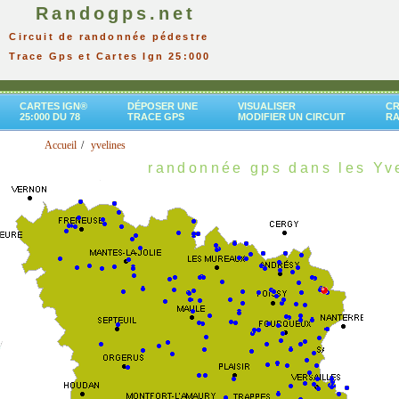
Randogps.net
Circuit de randonnée pédestre
Trace Gps et Cartes Ign 25:000
CARTES IGN®
DÉPOSER UNE
VISUALISER
CR
25:000 DU 78
TRACE GPS
MODIFIER UN CIRCUIT
R
Accueil
yvelines
randonnée gps dans les Yv