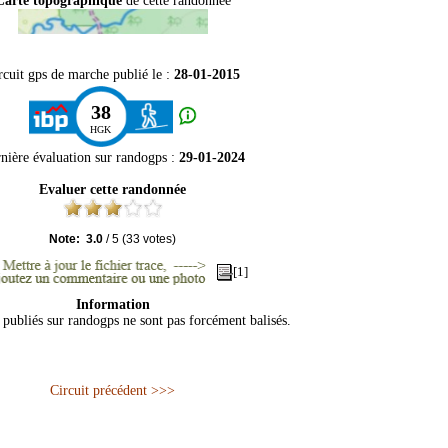
Carte topographique
de cette randonnée
rcuit gps de marche publié le :
28-01-2015
38
HGK
nière évaluation sur
randogps
:
29-01-2024
Evaluer cette randonnée
Note:
3.0
/
5
(
33
votes)
[1]
Information
s publiés sur randogps ne sont pas forcément balisés.
Circuit précédent >>>