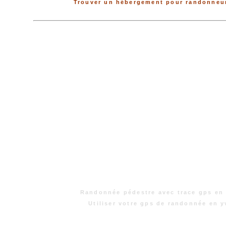
Trouver un hébergement pour randonneur
Randonnée pédestre avec trace gps en 
Utiliser votre gps de randonnée en y