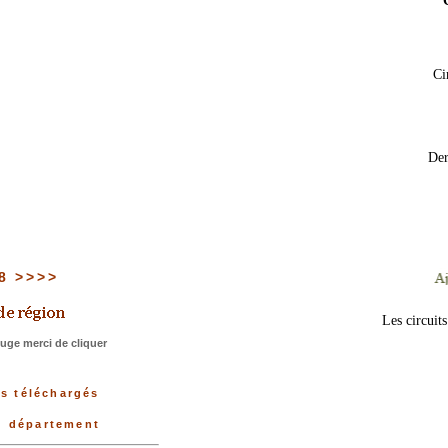
Ci
Der
78 >>>>
Les circuit
uge merci de cliquer
us téléchargés
du département