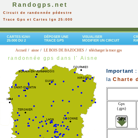
Randogps.net
Circuit de randonnée pédestre
Trace Gps et Cartes Ign 25:000
CARTES IGN®
DÉPOSER UNE
VISUALISER
CR
25:000 DU 2
TRACE GPS
MODIFIER UN CIRCUIT
R
Accueil
aisne
LE BOIS DE BAZOCHES
télécharger la trace gps
randonnée gps dans l' Aisne
Important
:
la
Charte d
Gpx
(.gpx)