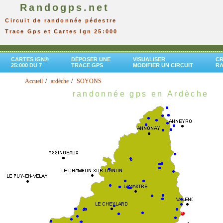
Randogps.net
Circuit de randonnée pédestre
Trace Gps et Cartes Ign 25:000
CARTES IGN®
DÉPOSER UNE
VISUALISER
CR
25:000 DU 7
TRACE GPS
MODIFIER UN CIRCUIT
R
Accueil
ardèche
SOYONS
randonnée gps en Ardèche