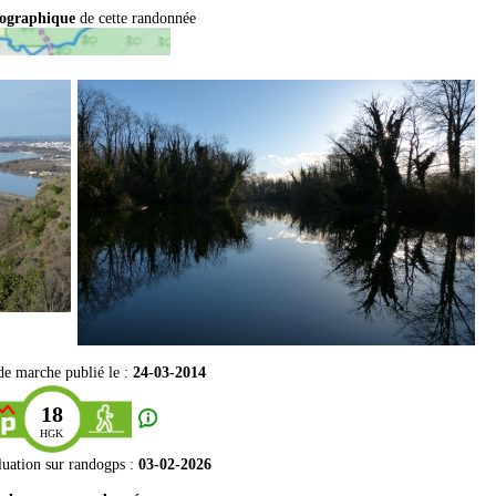
pographique
de cette randonnée
de marche publié le :
24-03-2014
18
HGK
luation sur
randogps
:
03-02-2026