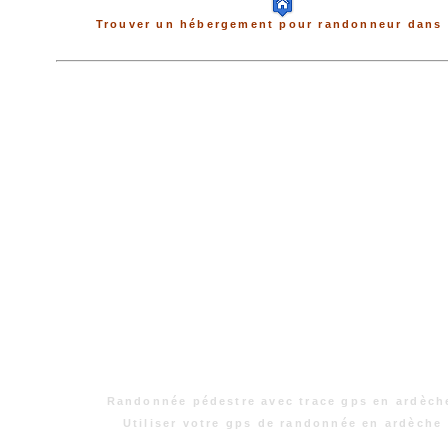
Trouver un hébergement pour randonneur dans 
Randonnée pédestre avec trace gps en ardèch
Utiliser votre gps de randonnée en ardèche