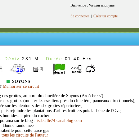
Bienvenue : Visiteur anonyme
Se connecter
|
Créer un compte
- Déniv:
231 M
- Durée:
01:40 Hrs
[0]
SOYONS
Mémoriser ce circuit
ng des grottes, au nord du cimetière de Soyons (Ardèche 07)
te des grottes (monter les escaliers près du cimetière, panneaux directionnels),
e sur les alentours des six grottes répertoriées,
 puis rejoindre les plantations d'arbres fruitiers puis la Lône de l'Ove,
es humides au pied du rocher.
aporama sur le blog :
isabeille74.canalblog.com
Bonne randonnée
sabeille pour cette trace gps