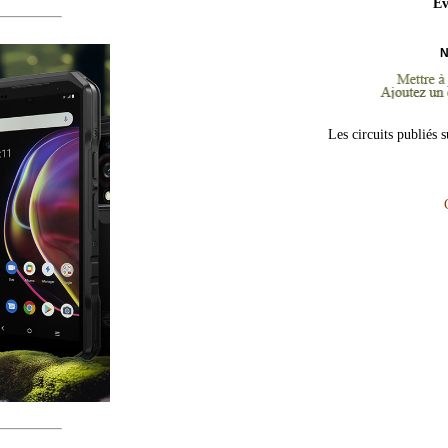
Ev
N
Les circuits publiés 