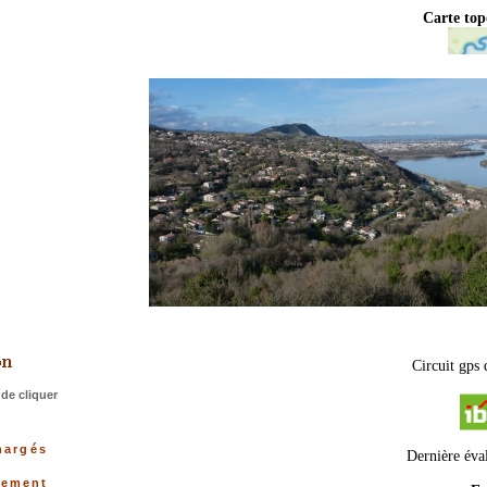
Carte to
>
Circuit gps 
de cliquer
hargés
Dernière éva
tement