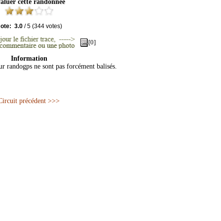
aluer cette randonnée
ote:
3.0
/
5
(
344
votes)
[0]
Information
sur randogps ne sont pas forcément balisés.
Circuit précédent >>>